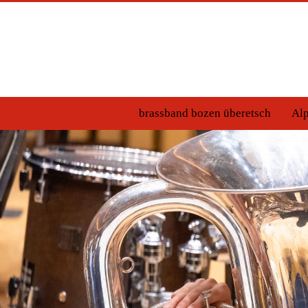
brassband bozen überetsch
Alp