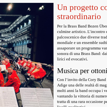
Un progetto co
straordinario
Per la Brass Band Bozen Über
culmine artistico. L’incontr
palcoscenico due diverse trad
mondiale e un ensemble sudtir
assaporare un programma varie
sonora di una Brass Band: da
lirici ed evocativi.
Musica per ottoni
Con l’invito della Cory Band (
Adige una delle realtà di ma
molti anni la band occupa i v
vantando la vittoria di numero
tratta di una rara occasione p